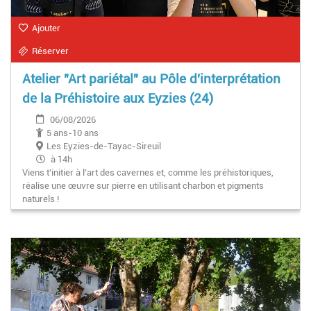
Ajouter
Réserver
Atelier "Art pariétal" au Pôle d'interprétation
de la Préhistoire aux Eyzies (24)
06/08/2026
5 ans-10 ans
Les Eyzies-de-Tayac-Sireuil
à 14h
Viens t'initier à l’art des cavernes et, comme les préhistoriques,
réalise une œuvre sur pierre en utilisant charbon et pigments
naturels !