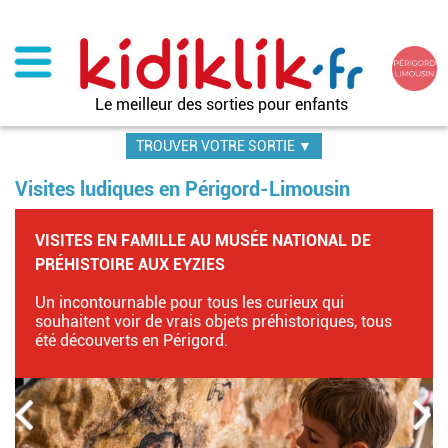
Aller
au
contenu
principal
Le meilleur des sorties pour enfants
TROUVER VOTRE SORTIE ▼
Visites ludiques en Périgord-Limousin
VISITES EN FAMILLE AU MUSÉE NATIONAL DE
PRÉHISTOIRE AUX EYZIES
Un incontournable pour tous les curieux qui
souhaitent voir de vrais objets préhistoriques, tous
été découverts en Périgord.