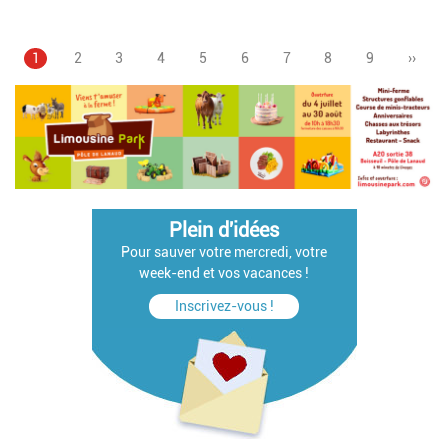
Page
1
Page
2
Page
3
Page
4
Page
5
Pagination
Page
6
Page
7
Page
8
Page
9
Page
››
courante
suiva
Plein d'idées
Pour sauver votre mercredi, votre
week-end et vos vacances !
Inscrivez-vous !