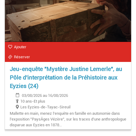
Ajouter
Réserver
Jeu-enquête "Mystère Justine Lemerle", au
Pôle d'interprétation de la Préhistoire aux
Eyzies (24)
03/08/2026 au 16/08/2026
10 ans-Et plus
Les Eyzies-de-Tayac-Sireuil
Mallette en main, menez l’enquête en famille en autonomie dans
l’exposition "PaysÂges Vézère", sur les traces d’une anthropologue
disparue aux Eyzies en 1878…