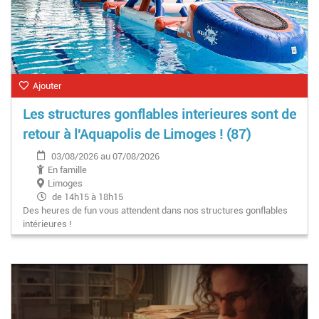
Ajouter
Les structures gonflables interieures sont de
retour à l'Aquapolis de Limoges ! (87)
03/08/2026 au 07/08/2026
En famille
Limoges
de 14h15 à 18h15
Des heures de fun vous attendent dans nos structures gonflables
intérieures !