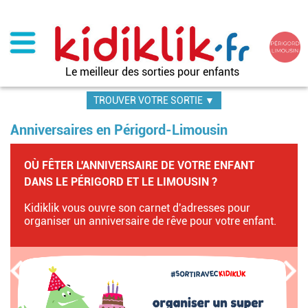
Aller
au
contenu
principal
Le meilleur des sorties pour enfants
TROUVER VOTRE SORTIE ▼
Anniversaires en Périgord-Limousin
OÙ FÊTER L'ANNIVERSAIRE DE VOTRE ENFANT
DANS LE PÉRIGORD ET LE LIMOUSIN ?
Kidiklik vous ouvre son carnet d'adresses pour
organiser un anniversaire de rêve pour votre enfant.