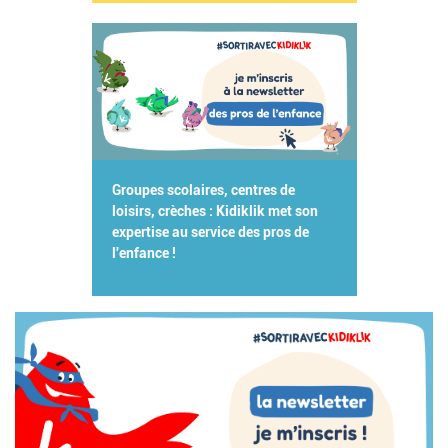
Groupes scolaires, centres de
loisirs, crèches : Kidiklik met son
expertise au service des pros de
l'enfance !