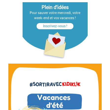
Plein d'idées
Pour sauver votre mercredi, votre
week-end et vos vacances !
Inscrivez-vous !