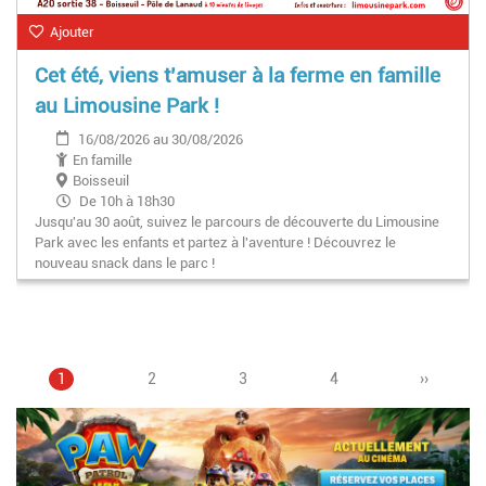
Ajouter
Cet été, viens t’amuser à la ferme en famille
au Limousine Park !
16/08/2026 au 30/08/2026
En famille
Boisseuil
De 10h à 18h30
Jusqu'au 30 août, suivez le parcours de découverte du Limousine
Park avec les enfants et partez à l'aventure ! Découvrez le
nouveau snack dans le parc !
Page
1
Page
2
Page
3
Pagination
Page
4
Page
››
courante
suivante