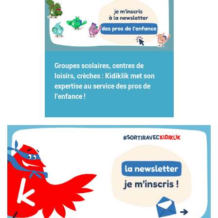
Groupes scolaires, centres de
loisirs, crèches : Kidiklik met son
expertise au service des pros de
l'enfance !