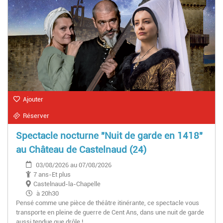
Ajouter
Réserver
Spectacle nocturne "Nuit de garde en 1418"
au Château de Castelnaud (24)
03/08/2026 au 07/08/2026
7 ans-Et plus
Castelnaud-la-Chapelle
à 20h30
Pensé comme une pièce de théâtre itinérante, ce spectacle vous
transporte en pleine de guerre de Cent Ans, dans une nuit de garde
aussi tendue que drôle !