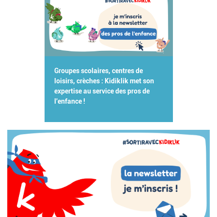
Groupes scolaires, centres de
loisirs, crèches : Kidiklik met son
expertise au service des pros de
l'enfance !