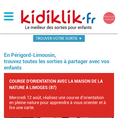
Aller
au
contenu
principal
Le meilleur des sorties pour enfants
TROUVER VOTRE SORTIE ▼
En Périgord-Limousin,
trouvez toutes les sorties à partager avec vos
enfants
COURSE D'ORIENTATION AVEC LA MAISON DE LA
NATURE À LIMOGES (87)
Mercredi 12 août, réalisez une course d’orientation
en pleine nature pour apprendre à vous orienter et à
lire une carte.