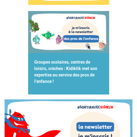
Groupes scolaires, centres de
loisirs, crèches : Kidiklik met son
expertise au service des pros de
l'enfance !