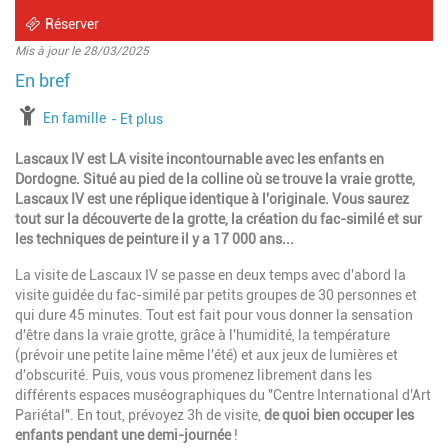
Réserver
Mis à jour le 28/03/2025
à partir de
En famille
jusqu'à l'âge de
Et plus
Lascaux IV est LA visite incontournable avec les enfants en
Dordogne. Situé au pied de la colline où se trouve la vraie grotte,
Lascaux IV est une réplique identique à l'originale. Vous saurez
tout sur la découverte de la grotte, la création du fac-similé et sur
les techniques de peinture il y a 17 000 ans...
La visite de Lascaux IV se passe en deux temps avec d'abord la
visite guidée du fac-similé par petits groupes de 30 personnes et
qui dure 45 minutes. Tout est fait pour vous donner la sensation
d'être dans la vraie grotte, grâce à l'humidité, la température
(prévoir une petite laine même l'été) et aux jeux de lumières et
d'obscurité. Puis, vous vous promenez librement dans les
différents espaces muséographiques du "Centre International d'Art
Pariétal". En tout, prévoyez 3h de visite,
de quoi bien occuper les
enfants pendant une demi-journée
!