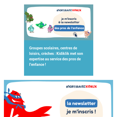
Groupes scolaires, centres de
loisirs, crèches : Kidiklik met son
expertise au service des pros de
l'enfance !