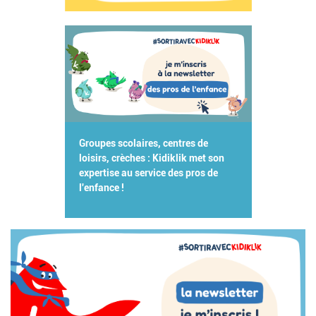
Groupes scolaires, centres de
loisirs, crèches : Kidiklik met son
expertise au service des pros de
l'enfance !