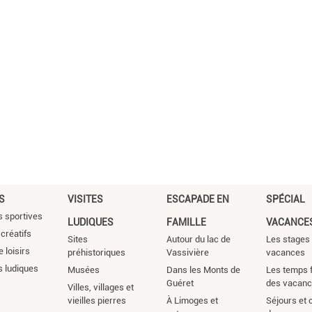
S
VISITES
ESCAPADE EN
SPÉCIAL
s sportives
LUDIQUES
FAMILLE
VACANCE
 créatifs
Sites
Autour du lac de
Les stages
 loisirs
préhistoriques
Vassivière
vacances
s ludiques
Musées
Dans les Monts de
Les temps f
Guéret
des vacan
Villes, villages et
vieilles pierres
À Limoges et
Séjours et 