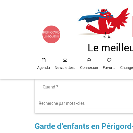
Aller
au
contenu
principal
Le meille
Agenda
Newsletters
Connexion
Favoris
Change
Garde d'enfants en Périgor