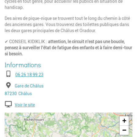
cycles en tout genre, pour accueillir les publics en situation de
handicap.
Des aires de pique-nique se trouvent tout le long du chemin à côté
des anciennes gares. Vous trouverez des toilettes publiques dans
les deux gares principales de Châlus et Oradour.
✔ CONSEIL KIDIKLIK :
attention, le circuit n'est pas une boucle,
pensez à surveiller l'état de fatigue des enfants et à faire demi-tour
si besoin.
Téléphone
06 26 18 99 23
Adresse
Gare de Châlus
Code postal
Ville
87230
Châlus
Voir le site
Geolocalisation
+
−