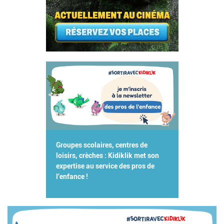
Groupes scolaires, centres de
loisirs, crèches : Kidiklik met son
expertise au service des pros de
l'enfance !