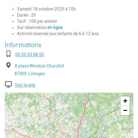
Samedi 18 octobre 2025 à 10h
Durée : 2h
Tarif : 10€ par enfant
Sur réservation
en ligne
Activité réservée aux enfants de 6 à 12 ans.
Téléphone
05 55 33 08 50
Adresse
8 place Winston Churchill
Code postal
Ville
87000
Limoges
Voir le site
Geolocalisation
+
−