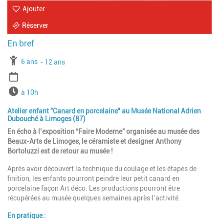
Ajouter
Réserver
À partir de
6 ans
Jusqu'à l'age de
12 ans
Période
Horaires
à 10h
Atelier enfant "Canard en porcelaine" au Musée National Adrien
Dubouché à Limoges (87)
En écho à l’exposition “Faire Moderne” organisée au musée des
Beaux-Arts de Limoges, le céramiste et designer Anthony
Bortoluzzi est de retour au musée !
Après avoir découvert la technique du coulage et les étapes de
finition, les enfants pourront peindre leur petit canard en
porcelaine façon Art déco. Les productions pourront être
récupérées au musée quelques semaines après l’activité.
En pratique :