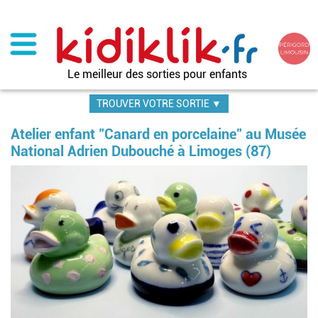
Aller
au
contenu
principal
Le meilleur des sorties pour enfants
TROUVER VOTRE SORTIE ▼
Atelier enfant "Canard en porcelaine" au Musée
National Adrien Dubouché à Limoges (87)
Im