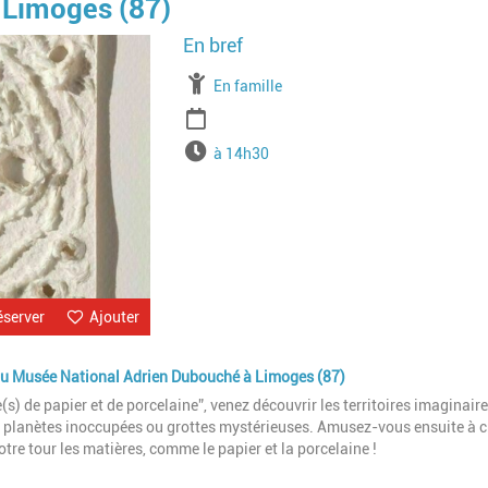
 Limoges (87)
Image
À partir de
En famille
Période
Horaires
à 14h30
éserver
Ajouter
e au Musée National Adrien Dubouché à Limoges (87)
s) de papier et de porcelaine”, venez découvrir les territoires imaginaire
es, planètes inoccupées ou grottes mystérieuses. Amusez-vous ensuite à c
tre tour les matières, comme le papier et la porcelaine !