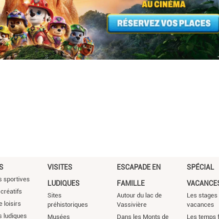
S
VISITES
ESCAPADE EN
SPÉCIAL
s sportives
LUDIQUES
FAMILLE
VACANCE
 créatifs
Sites
Autour du lac de
Les stages
 loisirs
préhistoriques
Vassivière
vacances
s ludiques
Musées
Dans les Monts de
Les temps f