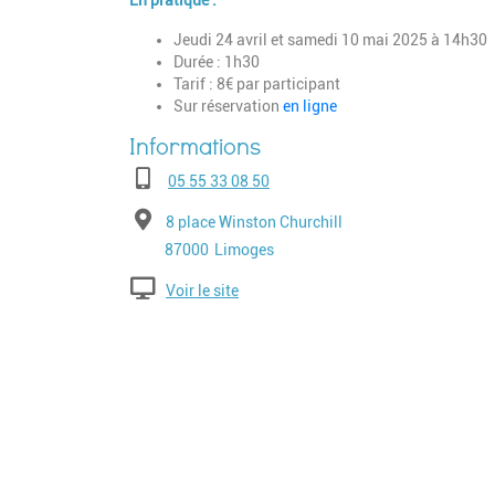
En pratique :
Jeudi 24 avril et samedi 10 mai 2025 à 14h30
Durée : 1h30
Tarif : 8€ par participant
Sur réservation
en ligne
Téléphone
05 55 33 08 50
Adresse
8 place Winston Churchill
Code postal
Ville
87000
Limoges
Voir le site