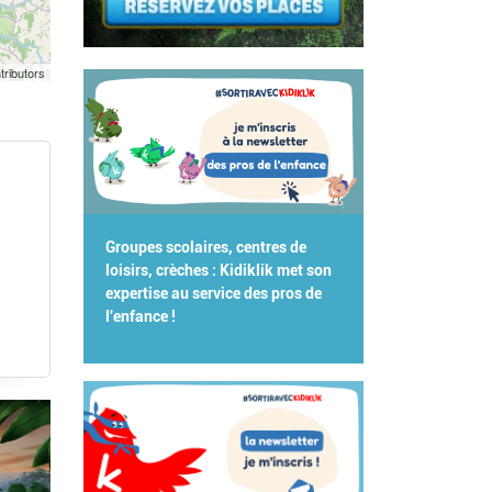
tributors
Groupes scolaires, centres de
loisirs, crèches : Kidiklik met son
expertise au service des pros de
l'enfance !