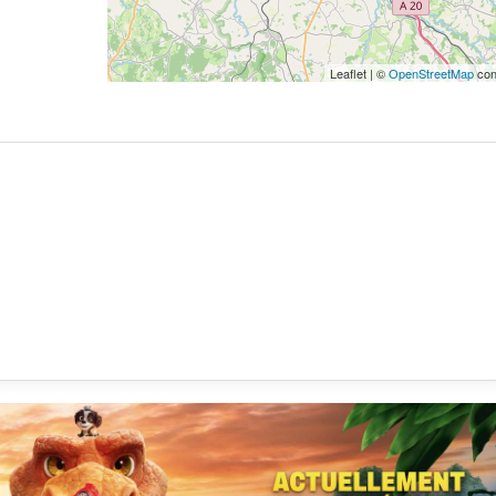
Leaflet | ©
OpenStreetMap
con