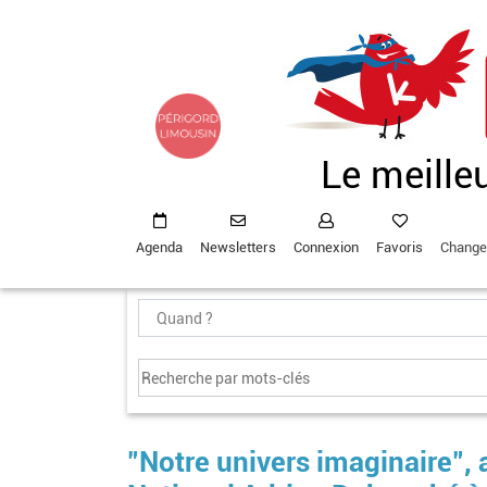
Aller
au
contenu
principal
Le meille
Agenda
Newsletters
Connexion
Favoris
Change
"Notre univers imaginaire",