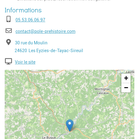
Téléphone
05.53.06.06.97
E-mail
contact@pole-prehistoire.com
Adresse
30 rue du Moulin
Code postal
Ville
24620
Les Eyzies-de-Tayac-Sireuil
Voir le site
Geolocalisation
+
−