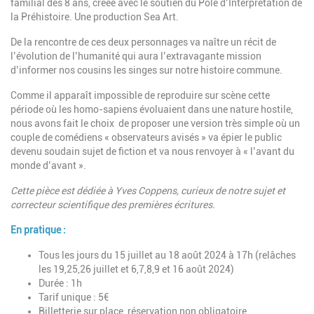
familial dès 8 ans, créée avec le soutien du Pôle d’Interprétation de
la Préhistoire. Une production Sea Art.
De la rencontre de ces deux personnages va naître un récit de
l’évolution de l’humanité qui aura l’extravagante mission
d’informer nos cousins les singes sur notre histoire commune.
Comme il apparaît impossible de reproduire sur scène cette
période où les
homo-sapiens évoluaient dans une nature hostile,
nous avons fait le choix
de proposer une version très simple où un
couple de comédiens « observa
teurs avisés » va épier le public
devenu soudain sujet de fiction et va nous
renvoyer à « l’avant du
monde d’avant ».
Cette pièce est dédiée à Yves Coppens, curieux de notre sujet et
correcteur
scientifique des premières écritures.
En pratique :
Tous les jours du 15 juillet au 18 août 2024 à 17h (relâches
les 19,25,26 juillet et 6,7,8,9 et 16 août 2024)
Durée : 1h
Tarif unique : 5€
Billetterie sur place, réservation non obligatoire.