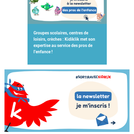
Groupes scolaires, centres de
loisirs, crèches : Kidiklik met son
expertise au service des pros de
l'enfance !