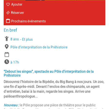
Ajouter
Réserver
Prochains événements
À partir de
8 ans
Jusqu'à l'age de
Et plus
Lieu
Pôle d'interprétation de la Préhistoire
Période
Horaires
à 17h
"Debout les singes", spectacle au Pôle d'interprétation de la
Préhistoire
Découvrez l'histoire de la Bipédie, du Big Bang à nos jours. Un zoo,
une fin d’après-midi. Devant l’enclos des chimpanzés, un agent
d’entretien, balai à la main, regarde les singes. Arrive une
paléoanthropologue...
Nouveau
:
le Pôle propose une pièce de théâtre pour le public