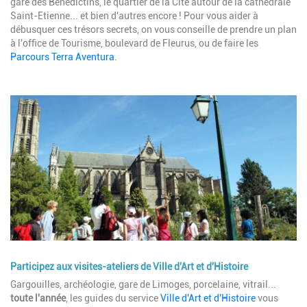
gare des Bénédictins, le quartier de la Cité autour de la cathédrale
Saint-Etienne... et bien d'autres encore ! Pour vous aider à
débusquer ces trésors secrets, on vous conseille de prendre un plan
à l'office de Tourisme, boulevard de Fleurus, ou de faire les
Parcours Terra Aventura
.
Image
Participez aux visites-ateliers de Ville d'Art et d'Histoire
Description
Gargouilles, archéologie, gare de Limoges, porcelaine, vitrail...
toute l'année
, les guides du service
Ville d'Art et d'Histoire
vous