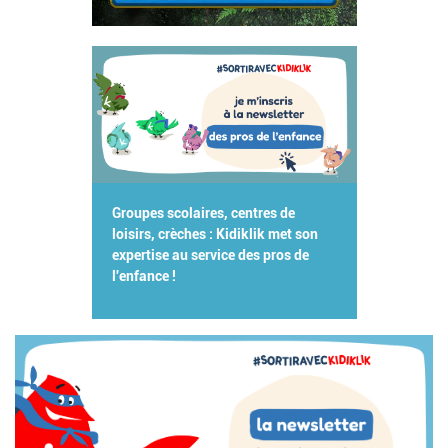
Groupes scolaires, centres de
loisirs, crèches : Kidiklik met son
expertise au service des pros de
l'enfance !