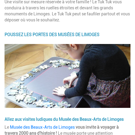
Une visite sur mesure réservée à votre famille ! Le Tuk Tuk vous
conduira à travers les ruelles étroites et devant les grands
monuments de Limoges. Le Tuk Tuk peut se faufiler partout et vous
déposer où vous le souhaitez.
POUSSEZ LES PORTES DES MUSÉES DE LIMOGES
Image
Allez aux visites ludiques du Musée des Beaux-Arts de Limoges
Description
Le
Musée des Beaux-Arts de Limoges
vous invite à voyager à
travers 2000 ans d'histoire !
Le musée porte une attention