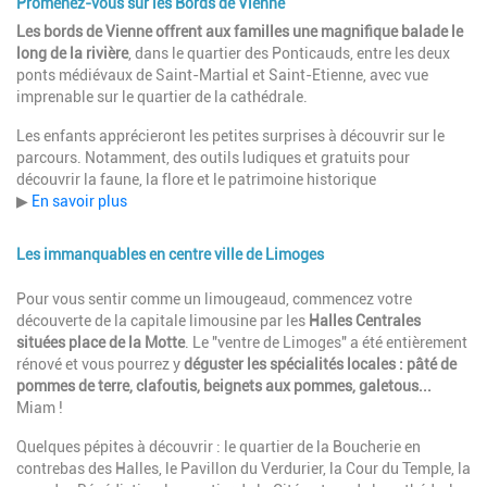
Promenez-vous sur les Bords de Vienne
Description
Les bords de Vienne offrent aux familles une magnifique balade le
long de la rivière
, dans le quartier des Ponticauds, entre les deux
ponts médiévaux de Saint-Martial et Saint-Etienne, avec vue
imprenable sur le quartier de la cathédrale.
Les enfants apprécieront les petites surprises à découvrir sur le
parcours. Notamment, des outils ludiques et gratuits pour
découvrir la faune, la flore et le patrimoine historique
▶
En savoir plus
Les immanquables en centre ville de Limoges
Description
Pour vous sentir comme un limougeaud, commencez votre
découverte de la capitale limousine par les
Halles Centrales
situées place de la Motte
. Le "ventre de Limoges" a été entièrement
rénové et vous pourrez y
déguster les spécialités locales : pâté de
pommes de terre, clafoutis, beignets aux pommes, galetous...
Miam !
Quelques pépites à découvrir : le quartier de la Boucherie en
contrebas des Halles, le Pavillon du Verdurier, la Cour du Temple, la