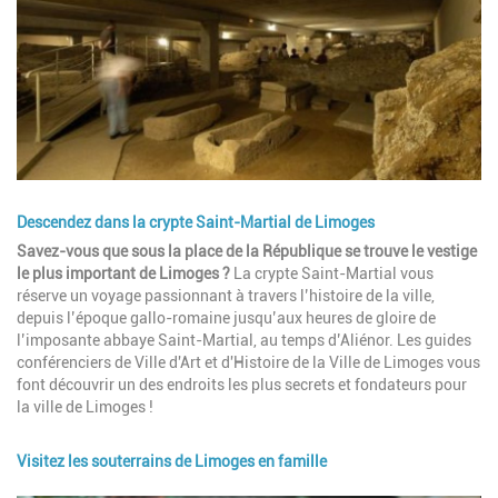
Descendez dans la crypte Saint-Martial de Limoges
Description
Savez-vous que sous la place de la République se trouve le vestige
le plus important de Limoges ?
La crypte Saint-Martial vous
réserve un voyage passionnant à travers l’histoire de la ville,
depuis l’époque gallo-romaine jusqu’aux heures de gloire de
l’imposante abbaye Saint-Martial, au temps d’Aliénor. Les guides
conférenciers de Ville d'Art et d'Histoire de la Ville de Limoges vous
font découvrir un des endroits les plus secrets et fondateurs pour
la ville de Limoges !
Visitez les souterrains de Limoges en famille