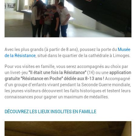
Description
Avec les plus grands (à partir de 8 ans), poussez la porte du
Musée
de la Résistance
, situé dans le quartier de la cathédrale à Limoges.
Pour vos visites en famille, vous serez accompagnés au choix par
un livret-jeu
"Il était une fois la Résistance"
(1€) ou une
application
gratuite "Résistance en Poche" dédiée aux 8-13 ans !
Accompagné
d’un groupe d’enfants vivant pendant la Seconde Guerre mondiale,
les jeunes visiteurs découvrent les faits historiques et testent leurs
connaissances pour gagner un maximum de médailles.
DÉCOUVREZ LES LIEUX INSOLITES EN FAMILLE
Image