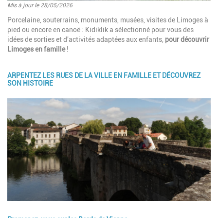
Mis à jour le 28/05/2026
Introduction
Porcelaine, souterrains, monuments, musées, visites de Limoges à
pied ou encore en canoë : Kidiklik a sélectionné pour vous des
idées de sorties et d'activités adaptées aux enfants,
pour découvrir
Limoges en famille
!
ARPENTEZ LES RUES DE LA VILLE EN FAMILLE ET DÉCOUVREZ
Paragraphes
SON HISTOIRE
Image