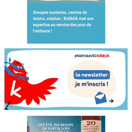
Groupes scolaires, centres de
loisirs, crèches : Kidiklik met son
expertise au service des pros de
l'enfance !