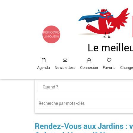
Aller
au
contenu
principal
Le meille
Agenda
Newsletters
Connexion
Favoris
Change
Rendez-Vous aux Jardins : v