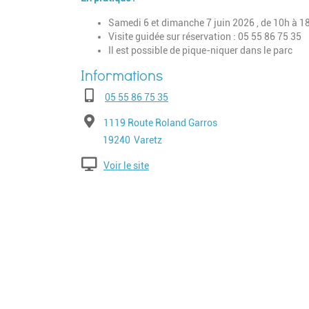
Samedi 6 et dimanche 7 juin 2026 , de 10h à 1
Visite guidée sur réservation : 05 55 86 75 35
Il est possible de pique-niquer dans le parc
Téléphone
05 55 86 75 35
Adresse
1119 Route Roland Garros
Code postal
Ville
19240
Varetz
Voir le site