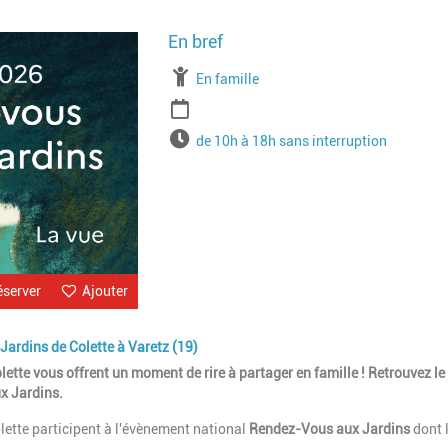
Image
À partir de
En famille
Période
Horaires
de 10h à 18h sans interruption
éserver
Ajouter
Jardins de Colette à Varetz (19)
lette vous offrent un moment de rire à partager en famille ! Retrouvez le
x Jardins.
lette participent à l'évènement national
Rendez-Vous aux Jardins
dont 