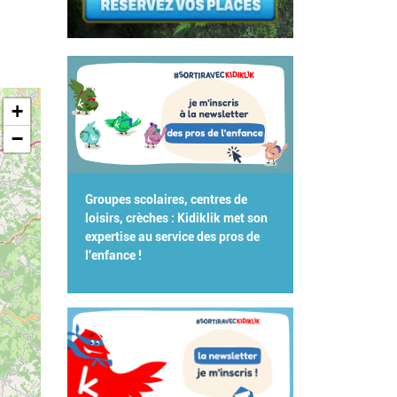
+
−
Groupes scolaires, centres de
loisirs, crèches : Kidiklik met son
expertise au service des pros de
l'enfance !