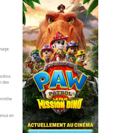
mmage.
ardins.
n des
yrinthe
tenus en