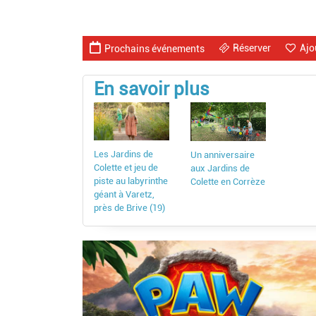
Réserver
Ajo
Prochains événements
En savoir plus
Les Jardins de
Un anniversaire
Colette et jeu de
aux Jardins de
piste au labyrinthe
Colette en Corrèze
géant à Varetz,
près de Brive (19)