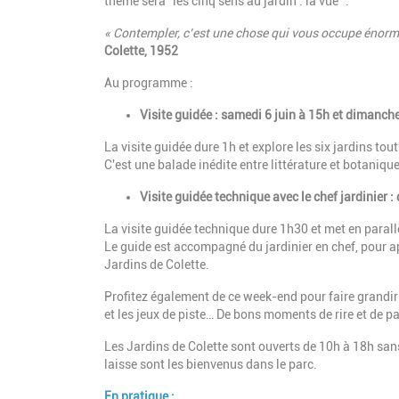
thème sera "les cinq sens au jardin : la vue ".
« Contempler, c’est une chose qui vous occupe énor
Colette, 1952
Au programme :
Visite guidée : samedi 6 juin à 15h et dimanch
La visite guidée dure 1h et explore les six jardins tou
C'est une balade inédite entre littérature et botanique
Visite guidée technique avec le chef jardinier
:
La visite guidée technique dure 1h30 et met en parall
Le guide est accompagné du jardinier en chef, pour a
Jardins de Colette.
Profitez également de ce week-end pour faire grandir 
et les jeux de piste… De bons moments de rire et de pa
Les Jardins de Colette sont ouverts de 10h à 18h sans 
laisse sont les bienvenus dans le parc.
En pratique :