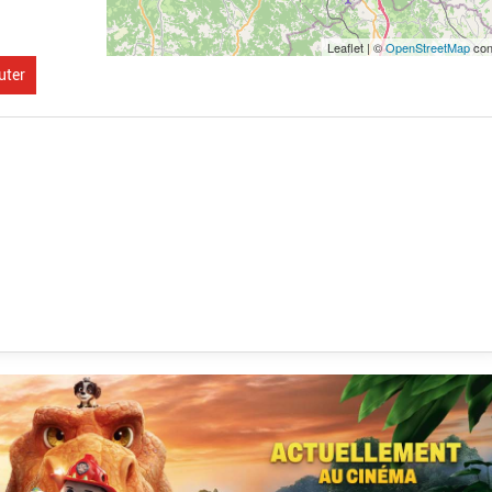
Leaflet | ©
OpenStreetMap
con
uter