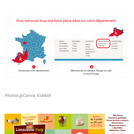
Image
Description
Photos @Canva, Kidiklik