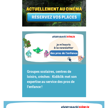
Groupes scolaires, centres de
loisirs, crèches : Kidiklik met son
expertise au service des pros de
l'enfance !