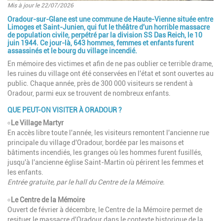
Mis à jour le 22/07/2026
Oradour-sur-Glane est une commune de Haute-Vienne située entre
Introduction
Limoges et Saint-Junien, qui fut le théâtre d'un horrible massacre
de population civile, perpétré par la division SS Das Reich, le 10
juin 1944. Ce jour-là, 643 hommes, femmes et enfants furent
assassinés et le bourg du village incendié.
En mémoire des victimes et afin de ne pas oublier ce terrible drame,
les ruines du village ont été conservées en l'état et sont ouvertes au
public. Chaque année, près de 300 000 visiteurs se rendent à
Oradour, parmi eux se trouvent de nombreux enfants.
QUE PEUT-ON VISITER À ORADOUR ?
৹
Le Village Martyr
En accès libre toute l'année, les visiteurs remontent l'ancienne rue
principale du village d'Oradour, bordée par les maisons et
bâtiments incendiés, les granges où les hommes furent fusillés,
jusqu'à l'ancienne église Saint-Martin où périrent les femmes et
les enfants.
Entrée gratuite, par le hall du Centre de la Mémoire.
৹
Le Centre de la Mémoire
Ouvert de février à décembre, le Centre de la Mémoire permet de
resituer le massacre d'Oradour dans le contexte historique de la