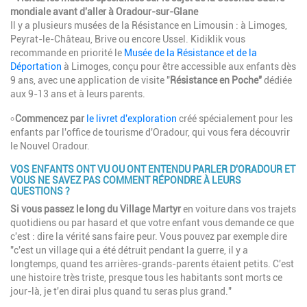
mondiale avant d'aller à Oradour-sur-Glane
Il y a plusieurs musées de la Résistance en Limousin : à Limoges,
Peyrat-le-Château, Brive ou encore Ussel. Kidiklik vous
recommande en priorité le
Musée de la Résistance et de la
Déportation
à Limoges, conçu pour être accessible aux enfants dès
9 ans, avec une application de visite "
Résistance en Poche"
dédiée
aux 9-13 ans et à leurs parents.
৹
Commencez par
le livret d'exploration
créé spécialement pour les
enfants par l'office de tourisme d'Oradour, qui vous fera découvrir
le Nouvel Oradour.
VOS ENFANTS ONT VU OU ONT ENTENDU PARLER D'ORADOUR ET
VOUS NE SAVEZ PAS COMMENT RÉPONDRE À LEURS
QUESTIONS ?
Si vous passez le long du Village Martyr
en voiture dans vos trajets
quotidiens ou par hasard et que votre enfant vous demande ce que
c'est : dire la vérité sans faire peur. Vous pouvez par exemple dire
"c'est un village qui a été détruit pendant la guerre, il y a
longtemps, quand tes arrières-grands-parents étaient petits. C'est
une histoire très triste, presque tous les habitants sont morts ce
jour-là, je t'en dirai plus quand tu seras plus grand."