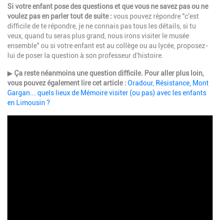
Si votre enfant pose des questions et que vous ne savez pas ou ne
voulez pas en parler tout de suite :
vous pouvez répondre "c'est
difficile de te répondre, je ne connais pas tous les détails, si tu
veux, quand tu seras plus grand, nous irons visiter le musée
ensemble" ou si votre enfant est au collège ou au lycée, proposez-
lui de poser la question à son professeur d'histoire.
▶
Ça reste néanmoins une question difficile. Pour aller plus loin,
vous pouvez également lire cet article :
Oradour, Résistance, Mont
Gargan... quels lieux de Mémoire visiter (ou pas) avec les enfants
en Limousin ?
Paragraphes