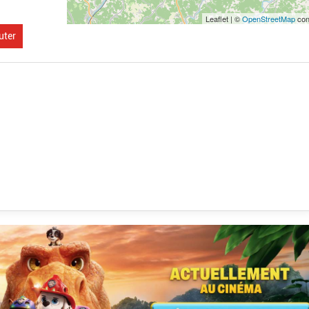
Leaflet | ©
OpenStreetMap
con
uter