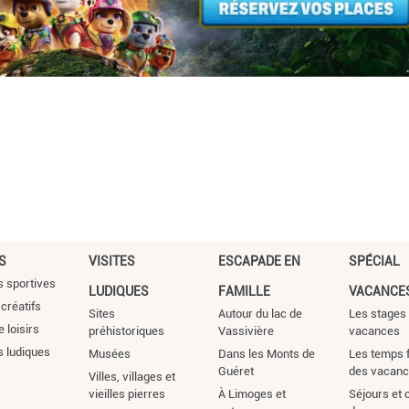
S
VISITES
ESCAPADE EN
SPÉCIAL
s sportives
LUDIQUES
FAMILLE
VACANCE
 créatifs
Sites
Autour du lac de
Les stages
 loisirs
préhistoriques
Vassivière
vacances
s ludiques
Musées
Dans les Monts de
Les temps f
Guéret
des vacan
Villes, villages et
vieilles pierres
À Limoges et
Séjours et 