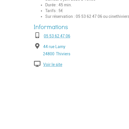
Durée : 45 min.
Tarifs : 5€
Sur réservation : 05 53 62 47 06 ou
cinethivie
Téléphone
05 53 62 47 06
Adresse
44 rue Lamy
Code postal
Ville
24800
Thiviers
Voir le site