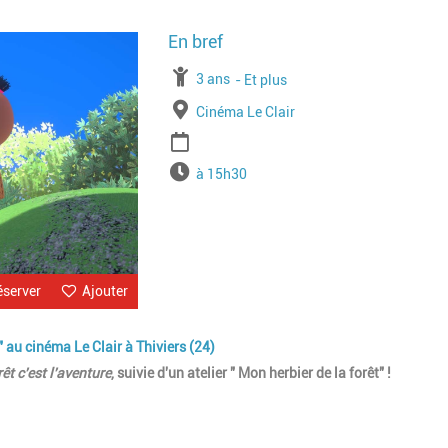
Image
À partir de
3 ans
Jusqu'à l'age de
Et plus
Lieu
Cinéma Le Clair
Période
Horaires
à 15h30
éserver
Ajouter
" au cinéma Le Clair à Thiviers (24)
êt c'est l'aventure
, suivie d'un atelier " Mon herbier de la forêt" !