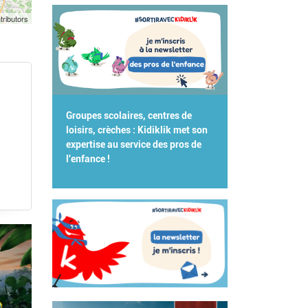
tributors
Groupes scolaires, centres de
loisirs, crèches : Kidiklik met son
expertise au service des pros de
l'enfance !