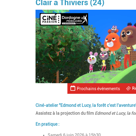
Clair à Thiviers (24)
R
Prochains événements
Ciné-atelier "Edmond et Lucy, la forêt c'est l'aventure
Assistez à la projection du film
Edmond et Lucy, la for
En pratique :
Samedi 6 juin 2026 à 15h30