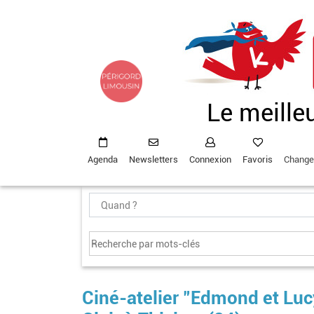
Aller
au
contenu
principal
Le meille
Agenda
Newsletters
Connexion
Favoris
Change
Ciné-atelier "Edmond et Lucy