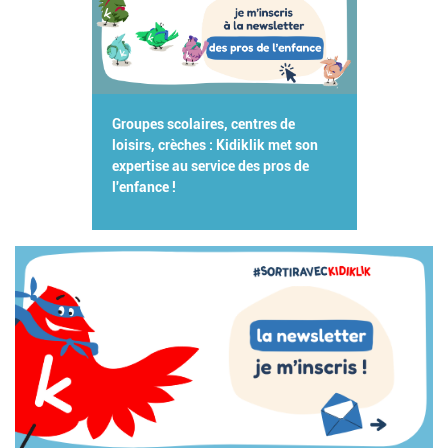
Groupes scolaires, centres de
loisirs, crèches : Kidiklik met son
expertise au service des pros de
l'enfance !