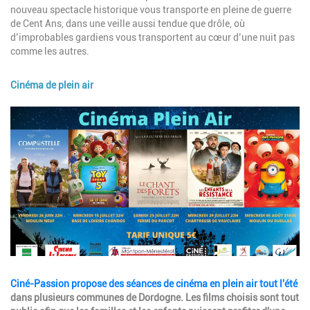
nouveau spectacle historique vous transporte en pleine de guerre
de Cent Ans, dans une veille aussi tendue que drôle, où
d’improbables gardiens vous transportent au cœur d’une nuit pas
comme les autres.
Cinéma de plein air
Image
Description
Ciné-Passion propose des séances de cinéma en plein air tout l'été
dans plusieurs communes de Dordogne. Les films choisis sont tout