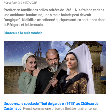
Mis à jour le 24/07/2026
Introduction
Profitez en famille des belles soirées de l'été... À la fraîche et dans
une ambiance lumineuse, une simple balade peut devenir
"magique" ! Kidiklik a sélectionné quelques sorties nocturnes dans
le Périgord et le Limousin.
Château à la nuit tombée
Paragraphes
Image
Description
Découvrez le spectacle "Nuit de garde en 1418" au Château de
Castelnaud.
Pensé comme une pièce de théâtre itinérante, ce