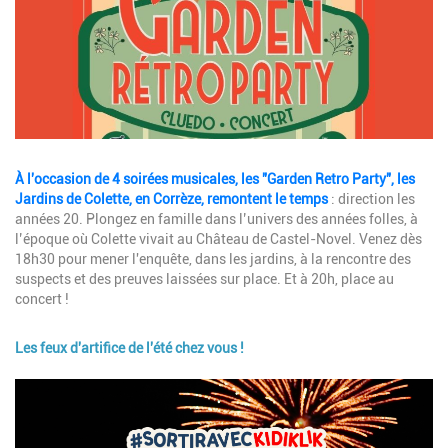
Description
À l'occasion de 4 soirées musicales, les "Garden Retro Party", les
Jardins de Colette, en Corrèze, remontent le temps
: direction les
années 20. Plongez en famille dans l’univers des années folles, à
l’époque où Colette vivait au Château de Castel-Novel. Venez dès
18h30 pour mener l'enquête, dans les jardins, à la rencontre des
suspects et des preuves laissées sur place. Et à 20h, place au
concert !
Les feux d'artifice de l'été chez vous !
Image