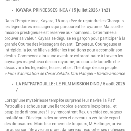
KAYARA, PRINCESSES INCA / 15 juillet 2026 / 1h21
Dans l’Empire inca, Kayara, 16 ans, rêve de rejoindre les Chasquis,
les légendaires messagers qui parcourent le royaume. Mais cette
mission prestigieuse est réservée aux hommes… Déterminée à
prouver sa valeur, Kayara se déguise en garçon pour participer à la
grande Course des Messagers devant l’Empereur. Courageuse et
intrépide, la jeune fille va défier les traditions pour accomplir son
destin. Commence alors une aventure extraordinaire à travers les
paysages majestueux de son royaume, au cours de laquelle elle
découvrira les légendes, les secrets et l’héritage de son peuple.
> Film d'animation de Cesar Zelada, Dirk Hampel - Bande annonce
LA PAT'PATROUILLE : LE FILM MISSION DINO / 5 août 2026
/
Lorsqu’une mystérieuse tempête surprend leur navire, la Pat’
Patrouille s’échoue sur une île tropicale encore inexplorée… et
peuplée de dinosaures ! Ils y rencontrent Rex, un chiot courageux
installé sur l’île depuis des années et devenu un véritable expert
des dinosaures. Mais leur ennemi de toujours, M.Hellinger, arrive
lui aussi sur l’île avec un projet dangereux : exploiter ses richesses