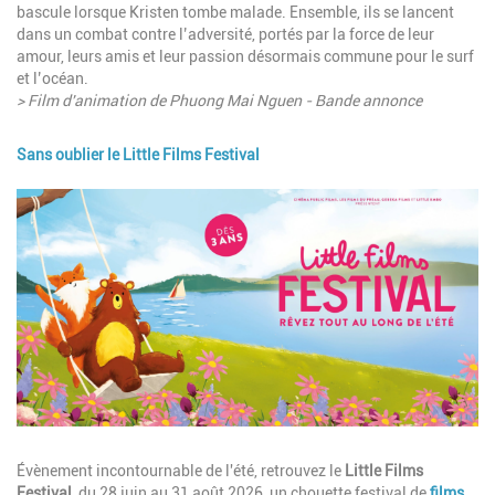
bascule lorsque Kristen tombe malade. Ensemble, ils se lancent
dans un combat contre l’adversité, portés par la force de leur
amour, leurs amis et leur passion désormais commune pour le surf
et l’océan.
> Film d'animation de Phuong Mai Nguen - Bande annonce
Sans oublier le Little Films Festival
Image
Description
Évènement incontournable de l'été, retrouvez le
Little Films
Festival
, du 28 juin au 31 août 2026, un chouette festival de
films