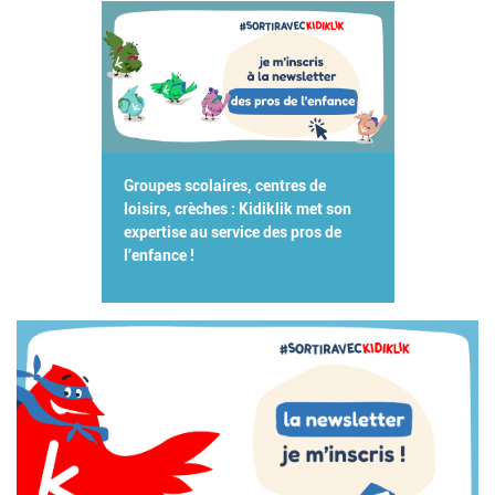
Groupes scolaires, centres de
loisirs, crèches : Kidiklik met son
expertise au service des pros de
l'enfance !